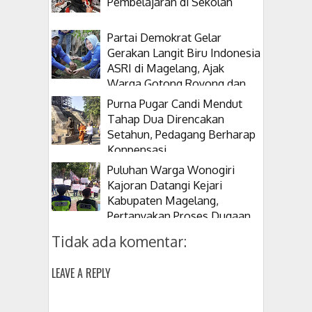
Pembelajaran di Sekolah
Partai Demokrat Gelar
Gerakan Langit Biru Indonesia
ASRI di Magelang, Ajak
Warga Gotong Royong dan
Tanam Pohon
Purna Pugar Candi Mendut
Tahap Dua Direncakan
Setahun, Pedagang Berharap
Konpensasi
Puluhan Warga Wonogiri
Kajoran Datangi Kejari
Kabupaten Magelang,
Pertanyakan Proses Dugaan
Korupsi Kepala Desanya
Tidak ada komentar:
LEAVE A REPLY