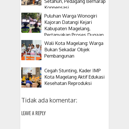
Setahun, Pedagang Berharap
Konpensasi
Puluhan Warga Wonogiri
Kajoran Datangi Kejari
Kabupaten Magelang,
Pertanyakan Proses Dugaan
Korupsi Kepala Desanya
Wali Kota Magelang: Warga
Bukan Sekadar Objek
Pembangunan
Cegah Stunting, Kader IMP
Kota Magelang Aktif Edukasi
Kesehatan Reproduksi
Tidak ada komentar:
LEAVE A REPLY