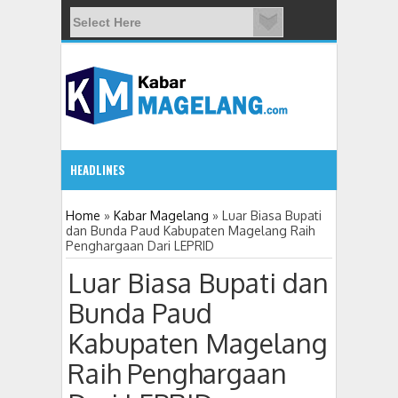
HEADLINES
5:23 PM
Home
»
Kabar Magelang
»
Luar Biasa Bupati
dan Bunda Paud Kabupaten Magelang Raih
Penghargaan Dari LEPRID
Puluhan Warga Wonogiri Kajoran Datangi Kejari Kabupat
Luar Biasa Bupati dan
Bunda Paud
Kabupaten Magelang
Raih Penghargaan