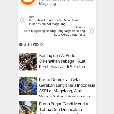
Magelang
«
Next
Desa Blondo Salah Satu Desa Rawan
»
Pilkades 2019 di Magelang
Previous
Kota Magelang Borong Penghargaan Rating
Kota Cerdas Indonesia
RELATED POSTS
Koding dan AI Perlu
Dikenalkan sebagai “Alat”
Pembelajaran di Sekolah
Partai Demokrat Gelar
Gerakan Langit Biru Indonesia
ASRI di Magelang, Ajak
Warga Gotong Royong dan
Tanam Pohon
Purna Pugar Candi Mendut
Tahap Dua Direncakan