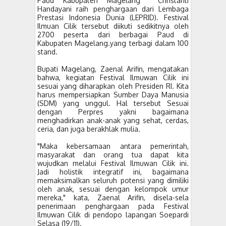
Paud Kabupaten Magelang Christanti
Handayani raih penghargaan dari Lembaga
Prestasi Indonesia Dunia (LEPRID). Festival
Ilmuan Cilik tersebut diikuti sedikitnya oleh
2700 peserta dari berbagai Paud di
Kabupaten Magelang.yang terbagi dalam 100
stand.
Bupati Magelang, Zaenal Arifin, mengatakan
bahwa, kegiatan Festival Ilmuwan Cilik ini
sesuai yang diharapkan oleh Presiden RI. Kita
harus mempersiapkan Sumber Daya Manusia
(SDM) yang unggul. Hal tersebut Sesuai
dengan Perpres yakni bagaimana
menghadirkan anak-anak yang sehat, cerdas,
ceria, dan juga berakhlak mulia.
"Maka kebersamaan antara pemerintah,
masyarakat dan orang tua dapat kita
wujudkan melalui Festival Ilmuwan Cilik ini.
Jadi holistik integratif ini, bagaimana
memaksimalkan seluruh potensi yang dimiliki
oleh anak, sesuai dengan kelompok umur
mereka," kata, Zaenal Arifin, disela-sela
penerimaan penghargaan pada Festival
Ilmuwan Cilik di pendopo lapangan Soepardi
Selasa (19/11).