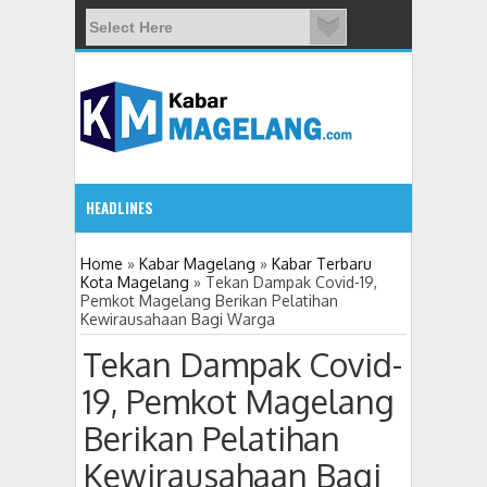
HEADLINES
08:37 AM
Home
»
Kabar Magelang
»
Kabar Terbaru
Kota Magelang
»
Tekan Dampak Covid-19,
Pemkot Magelang Berikan Pelatihan
Cegah Stunting, Kader IMP Kota Magela
Kewirausahaan Bagi Warga
Tekan Dampak Covid-
19, Pemkot Magelang
Berikan Pelatihan
Kewirausahaan Bagi