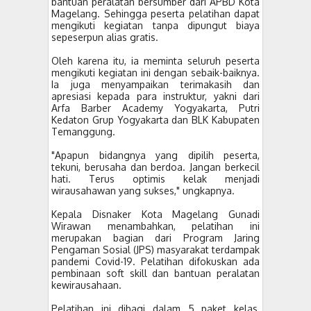
bantuan peralatan bersumber dari APBD Kota
Magelang. Sehingga peserta pelatihan dapat
mengikuti kegiatan tanpa dipungut biaya
sepeserpun alias gratis.
Oleh karena itu, ia meminta seluruh peserta
mengikuti kegiatan ini dengan sebaik-baiknya.
Ia juga menyampaikan terimakasih dan
apresiasi kepada para instruktur, yakni dari
Arfa Barber Academy Yogyakarta, Putri
Kedaton Grup Yogyakarta dan BLK Kabupaten
Temanggung.
"Apapun bidangnya yang dipilih peserta,
tekuni, berusaha dan berdoa. Jangan berkecil
hati. Terus optimis kelak menjadi
wirausahawan yang sukses," ungkapnya.
Kepala Disnaker Kota Magelang Gunadi
Wirawan menambahkan, pelatihan ini
merupakan bagian dari Program Jaring
Pengaman Sosial (JPS) masyarakat terdampak
pandemi Covid-19. Pelatihan difokuskan ada
pembinaan soft skill dan bantuan peralatan
kewirausahaan.
Pelatihan ini dibagi dalam 5 paket kelas,