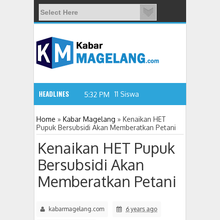
HEADLINES
11 Siswa SMPN 3 Candimuly
5:32 PM
Home
»
Kabar Magelang
»
Kenaikan HET
Pupuk Bersubsidi Akan Memberatkan Petani
Kenaikan HET Pupuk
Bersubsidi Akan
Memberatkan Petani
kabarmagelang.com
6 years ago