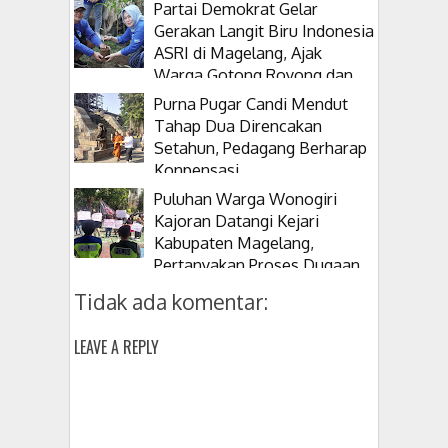
Partai Demokrat Gelar
Gerakan Langit Biru Indonesia
ASRI di Magelang, Ajak
Warga Gotong Royong dan
Tanam Pohon
Purna Pugar Candi Mendut
Tahap Dua Direncakan
Setahun, Pedagang Berharap
Konpensasi
Puluhan Warga Wonogiri
Kajoran Datangi Kejari
Kabupaten Magelang,
Pertanyakan Proses Dugaan
Korupsi Kepala Desanya
Tidak ada komentar:
LEAVE A REPLY