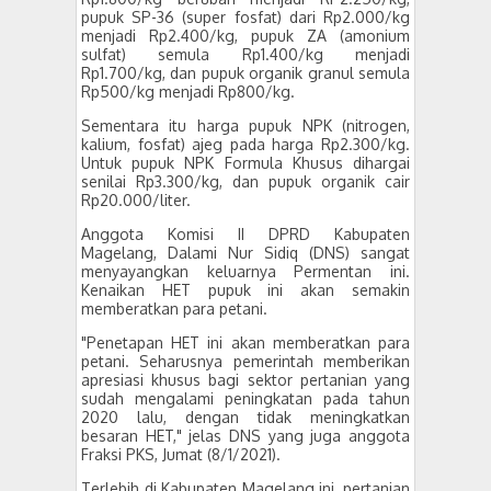
pupuk SP-36 (super fosfat) dari Rp2.000/kg
menjadi Rp2.400/kg, pupuk ZA (amonium
sulfat) semula Rp1.400/kg menjadi
Rp1.700/kg, dan pupuk organik granul semula
Rp500/kg menjadi Rp800/kg.
Sementara itu harga pupuk NPK (nitrogen,
kalium, fosfat) ajeg pada harga Rp2.300/kg.
Untuk pupuk NPK Formula Khusus dihargai
senilai Rp3.300/kg, dan pupuk organik cair
Rp20.000/liter.
Anggota Komisi II DPRD Kabupaten
Magelang, Dalami Nur Sidiq (DNS) sangat
menyayangkan keluarnya Permentan ini.
Kenaikan HET pupuk ini akan semakin
memberatkan para petani.
"Penetapan HET ini akan memberatkan para
petani. Seharusnya pemerintah memberikan
apresiasi khusus bagi sektor pertanian yang
sudah mengalami peningkatan pada tahun
2020 lalu, dengan tidak meningkatkan
besaran HET," jelas DNS yang juga anggota
Fraksi PKS, Jumat (8/1/2021).
Terlebih di Kabupaten Magelang ini, pertanian