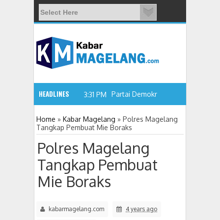
HEADLINES
Partai Demokrat Gelar Geraka
3:31 PM
Home
»
Kabar Magelang
»
Polres Magelang
Tangkap Pembuat Mie Boraks
Polres Magelang
Tangkap Pembuat
Mie Boraks
kabarmagelang.com
4 years ago