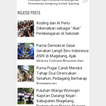
Permukiman Kampung Gumuk Sepiring
RELATED POSTS
Koding dan AI Perlu
Dikenalkan sebagai “Alat”
Pembelajaran di Sekolah
Partai Demokrat Gelar
Gerakan Langit Biru Indonesia
ASRI di Magelang, Ajak
Warga Gotong Royong dan
Tanam Pohon
Purna Pugar Candi Mendut
Tahap Dua Direncakan
Setahun, Pedagang Berharap
Konpensasi
Puluhan Warga Wonogiri
Kajoran Datangi Kejari
Kabupaten Magelang,
Pertanyakan Proses Dugaan