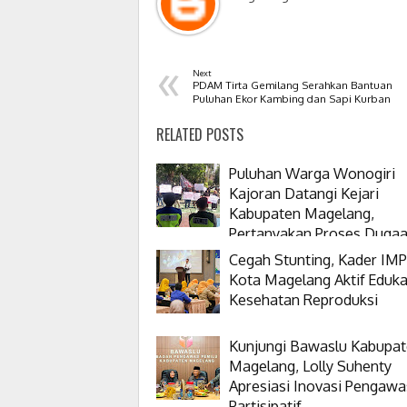
«
Next
PDAM Tirta Gemilang Serahkan Bantuan
Puluhan Ekor Kambing dan Sapi Kurban
RELATED POSTS
Puluhan Warga Wonogiri
Kajoran Datangi Kejari
Kabupaten Magelang,
Pertanyakan Proses Duga
Korupsi Kepala Desanya
Cegah Stunting, Kader IMP
Kota Magelang Aktif Eduka
Kesehatan Reproduksi
Kunjungi Bawaslu Kabupa
Magelang, Lolly Suhenty
Apresiasi Inovasi Pengaw
Partisipatif