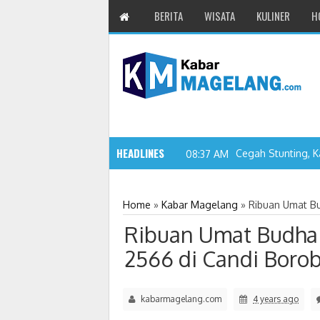
BERITA
WISATA
KULINER
H
HEADLINES
Home
»
Kabar Magelang
»
Ribuan Umat Bu
Ribuan Umat Budha 
2566 di Candi Boro
kabarmagelang.com
4 years ago