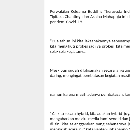
Perwakilan Keluarga Buddhis Theravada I
Tipitaka Chanting dan Asalha Mahapuja ini d
pandemi Covid-19.
“Dua tahun ini kita laksanakannya sebenarny
kita mengikuti prokes jadi ya prokes kita 
sela- sela kegiatanya.
Meskipun sudah dilaksanakan secara langsung
daring, mengingat pembatasan kegiatan masih
namun karena masih adanya pembatasan, kegiat
“Ya, kita secara hybrid, kita adakan hybrid ju
mengabarkan melalui media kami sendiri dan jug
di sini kita selenggarakan yang sebenarnya 
mengikuti acara ini,” kata Bante Subbapanno