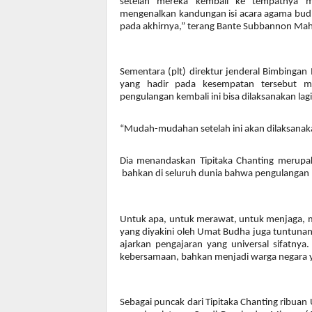
setelah mereka kembali ke tempatnya m
mengenalkan kandungan isi acara agama bud
pada akhirnya,” terang Bante Subbannon Mah
Sementara (plt) direktur jenderal Bimbinga
yang hadir pada kesempatan tersebut me
pengulangan kembali ini bisa dilaksanakan lagi
“Mudah-mudahan setelah ini akan dilaksanaka
Dia menandaskan Tipitaka Chanting merupa
bahkan di seluruh dunia bahwa pengulangan pe
Untuk apa, untuk merawat, untuk menjaga, me
yang diyakini oleh Umat Budha juga tuntunan mo
ajarkan pengajaran yang universal sifatny
kebersamaan, bahkan menjadi warga negara 
Sebagai puncak dari Tipitaka Chanting ribua