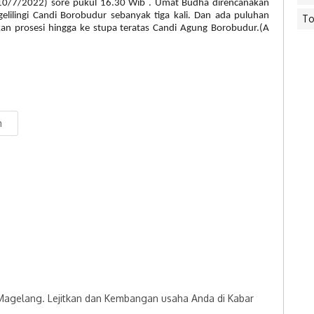
10/7/2022) sore pukul 16.30 Wib . Umat Budha direncanakan
lilingi Candi Borobudur sebanyak tiga kali. Dan ada puluhan
To
an prosesi hingga ke stupa teratas Candi Agung Borobudur.(A
n
 Magelang. Lejitkan dan Kembangan usaha Anda di Kabar