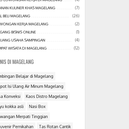
(7)
JANAN KULINER KHAS MAGELANG
(26)
AL BELI MAGELANG
(2)
WONGAN KERJA MAGELANG
(1)
GANG BISNIS ONLINE
(4)
LUANG USAHA SAMPINGAN
(12)
MPAT WISATA DI MAGELANG
SNIS DI MAGELANG
mbingan Belajar di Magelang
pot Isi Ulang Air Minum Magelang
sa Konveksi
Kaos Distro Magelang
yu kokka asli
Nasi Box
wangan Merpati Tinggian
uvenir Pernikahan
Tas Rotan Cantik