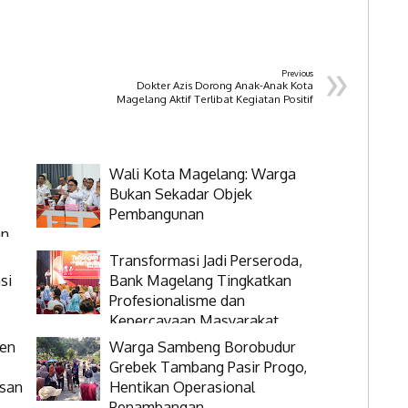
»
Previous
Dokter Azis Dorong Anak-Anak Kota
Magelang Aktif Terlibat Kegiatan Positif
Wali Kota Magelang: Warga
Bukan Sekadar Objek
Pembangunan
an
Transformasi Jadi Perseroda,
si
Bank Magelang Tingkatkan
Profesionalisme dan
Kepercayaan Masyarakat
ten
Warga Sambeng Borobudur
Grebek Tambang Pasir Progo,
asan
Hentikan Operasional
Penambangan