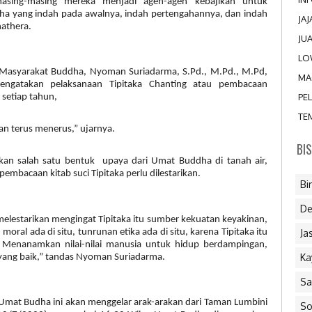
asing-masing mereka menjadi agen-agen kebajikan untuk
ha yang indah pada awalnya, indah pertengahannya, dan indah
JA
athera.
JU
LO
n Masyarakat Buddha, Nyoman Suriadarma, S.Pd., M.Pd., M.Pd,
MA
ngatakan pelaksanaan Tipitaka Chanting atau pembacaan
PE
 setiap tahun,
TE
n terus menerus,” ujarnya.
BI
kan salah satu bentuk upaya dari Umat Buddha di tanah air,
mbacaan kitab suci Tipitaka perlu dilestarikan.
Bi
De
lestarikan mengingat Tipitaka itu sumber kekuatan keyakinan,
Ja
ral ada di situ, tunrunan etika ada di situ, karena Tipitaka itu
a. Menanamkan nilai-nilai manusia untuk hidup berdampingan,
Ka
yang baik,” tandas Nyoman Suriadarma.
Sa
n Umat Budha ini akan menggelar arak-arakan dari Taman Lumbini
So