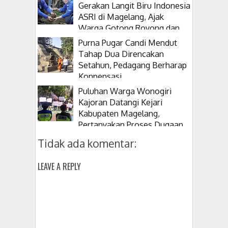
Gerakan Langit Biru Indonesia
ASRI di Magelang, Ajak
Warga Gotong Royong dan
Tanam Pohon
Purna Pugar Candi Mendut
Tahap Dua Direncakan
Setahun, Pedagang Berharap
Konpensasi
Puluhan Warga Wonogiri
Kajoran Datangi Kejari
Kabupaten Magelang,
Pertanyakan Proses Dugaan
Korupsi Kepala Desanya
Tidak ada komentar:
LEAVE A REPLY