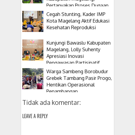
Pertanyakan Proses Dugaan
Korupsi Kepala Desanya
Cegah Stunting, Kader IMP
Kota Magelang Aktif Edukasi
Kesehatan Reproduksi
Kunjungi Bawaslu Kabupaten
Magelang, Lolly Suhenty
Apresiasi Inovasi
Pengawasan Partisipatif
Warga Sambeng Borobudur
Grebek Tambang Pasir Progo,
Hentikan Operasional
Penambangan
Tidak ada komentar:
LEAVE A REPLY