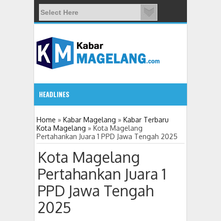
HEADLINES
09:08 AM
Home
»
Kabar Magelang
»
Kabar Terbaru
Kota Magelang
»
Kota Magelang
Pertahankan Juara 1 PPD Jawa Tengah 2025
Wali Kota Magelang: Warga Bukan Sekadar
Kota Magelang
Pertahankan Juara 1
PPD Jawa Tengah
2025