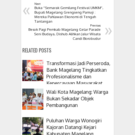
«
Next
Buka “Semarak Gemilang Festival UMKM”,
Bupati Magelang Grengseng Pamuji :
Mereka Pahlawan Ekonomi di Tengah
»
Tantangan
Previous
Besok Pagi Pemkab Magelang Gelar Parade
Seni Budaya, Dishub Alihkan Jalur Wisata
Candi Borobudur
RELATED POSTS
Transformasi Jadi Perseroda,
Bank Magelang Tingkatkan
Profesionalisme dan
Kepercayaan Masyarakat
Wali Kota Magelang: Warga
Bukan Sekadar Objek
Pembangunan
Puluhan Warga Wonogiri
Kajoran Datangi Kejari
Kabupaten Magelang,