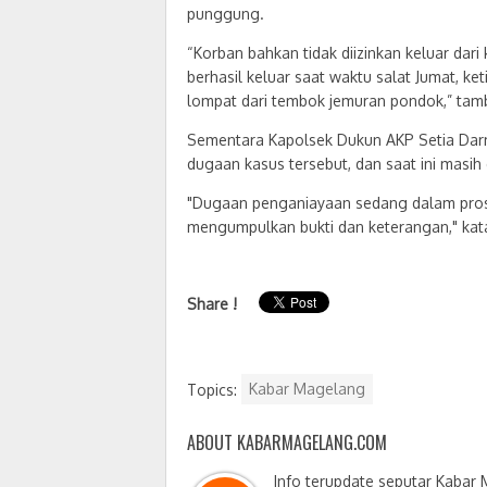
punggung.
“Korban bahkan tidak diizinkan keluar dar
berhasil keluar saat waktu salat Jumat, ke
lompat dari tembok jemuran pondok,” tam
Sementara Kapolsek Dukun AKP Setia Darm
dugaan kasus tersebut, dan saat ini masih
"Dugaan penganiayaan sedang dalam prose
mengumpulkan bukti dan keterangan," katan
Share !
Topics:
Kabar Magelang
ABOUT KABARMAGELANG.COM
Info terupdate seputar Kabar