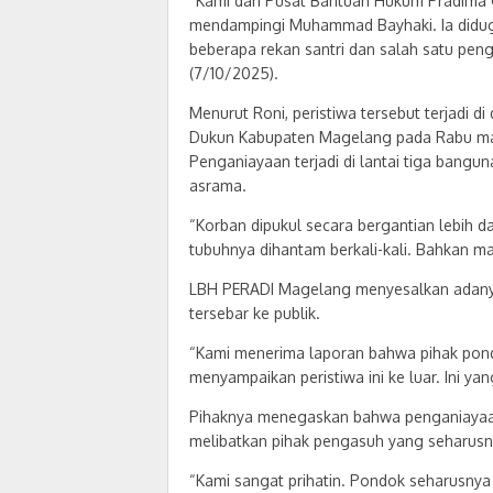
“Kami dari Pusat Bantuan Hukum Pradima 
mendampingi Muhammad Bayhaki. Ia didug
beberapa rekan santri dan salah satu peng
(7/10/2025).
Menurut Roni, peristiwa tersebut terjadi 
Dukun Kabupaten Magelang pada Rabu mala
Penganiayaan terjadi di lantai tiga bangu
asrama.
“Korban dipukul secara bergantian lebih d
tubuhnya dihantam berkali-kali. Bahkan m
LBH PERADI Magelang menyesalkan adanya d
tersebar ke publik.
“Kami menerima laporan bahwa pihak pond
menyampaikan peristiwa ini ke luar. Ini ya
Pihaknya menegaskan bahwa penganiayaan 
melibatkan pihak pengasuh yang seharusny
“Kami sangat prihatin. Pondok seharusnya