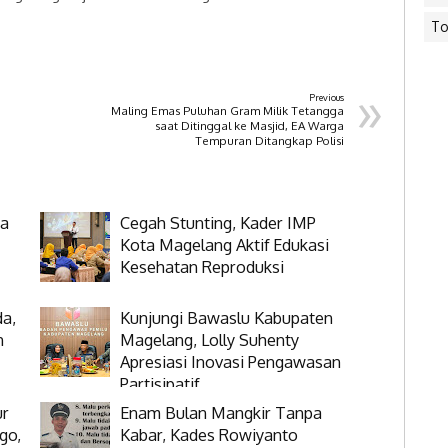
To
»
Previous
Maling Emas Puluhan Gram Milik Tetangga
saat Ditinggal ke Masjid, EA Warga
Tempuran Ditangkap Polisi
ga
Cegah Stunting, Kader IMP
Kota Magelang Aktif Edukasi
Kesehatan Reproduksi
da,
Kunjungi Bawaslu Kabupaten
n
Magelang, Lolly Suhenty
Apresiasi Inovasi Pengawasan
Partisipatif
ur
Enam Bulan Mangkir Tanpa
go,
Kabar, Kades Rowiyanto