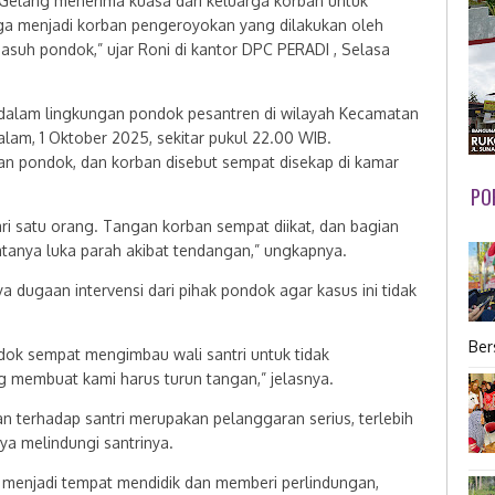
Gelang menerima kuasa dari keluarga korban untuk
a menjadi korban pengeroyokan yang dilakukan oleh
asuh pondok,” ujar Roni di kantor DPC PERADI , Selasa
di dalam lingkungan pondok pesantren di wilayah Kecamatan
m, 1 Oktober 2025, sekitar pukul 22.00 WIB.
nan pondok, dan korban disebut sempat disekap di kamar
PO
ari satu orang. Tangan korban sempat diikat, dan bagian
atanya luka parah akibat tendangan,” ungkapnya.
ugaan intervensi dari pihak pondok agar kasus ini tidak
Ber
ok sempat mengimbau wali santri untuk tidak
ng membuat kami harus turun tangan,” jelasnya.
terhadap santri merupakan pelanggaran serius, terlebih
a melindungi santrinya.
 menjadi tempat mendidik dan memberi perlindungan,