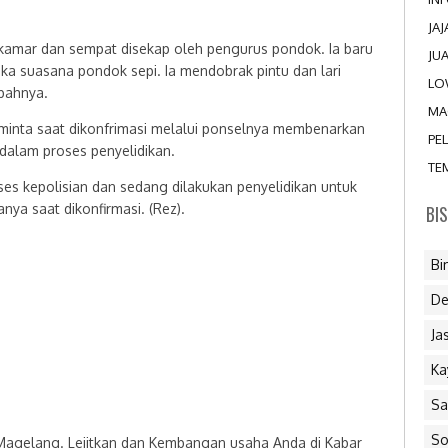
JA
i kamar dan sempat disekap oleh pengurus pondok. Ia baru
JU
tika suasana pondok sepi. Ia mendobrak pintu dan lari
LO
bahnya.
MA
inta saat dikonfrimasi melalui ponselnya membenarkan
PE
 dalam proses penyelidikan.
TE
s kepolisian dan sedang dilakukan penyelidikan untuk
ya saat dikonfirmasi. (Rez).
BI
Bi
De
Ja
Ka
Sa
So
 Magelang. Lejitkan dan Kembangan usaha Anda di Kabar