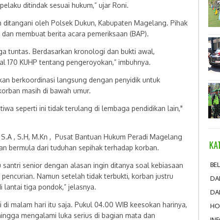
elaku ditindak sesuai hukum,” ujar Roni.
h ditangani oleh Polsek Dukun, Kabupaten Magelang. Pihak
n dan membuat berita acara pemeriksaan (BAP).
a tuntas. Berdasarkan kronologi dan bukti awal,
al 170 KUHP tentang pengeroyokan,” imbuhnya.
an berkoordinasi langsung dengan penyidik untuk
korban masih di bawah umur.
tiwa seperti ini tidak terulang di lembaga pendidikan lain,"
y, S.A , S.H, M.Kn , Pusat Bantuan Hukum Peradi Magelang
KA
bermula dari tuduhan sepihak terhadap korban.
BEL
 santri senior dengan alasan ingin ditanya soal kebiasaan
encurian. Namun setelah tidak terbukti, korban justru
DA
antai tiga pondok,” jelasnya.
DA
 di malam hari itu saja. Pukul 04.00 WIB keesokan harinya,
HO
hingga mengalami luka serius di bagian mata dan
IN