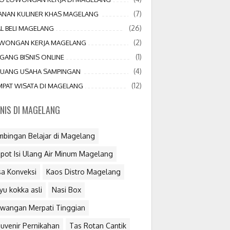
(7)
JANAN KULINER KHAS MAGELANG
(26)
AL BELI MAGELANG
(2)
WONGAN KERJA MAGELANG
(1)
GANG BISNIS ONLINE
(4)
LUANG USAHA SAMPINGAN
(12)
MPAT WISATA DI MAGELANG
SNIS DI MAGELANG
mbingan Belajar di Magelang
pot Isi Ulang Air Minum Magelang
sa Konveksi
Kaos Distro Magelang
yu kokka asli
Nasi Box
wangan Merpati Tinggian
uvenir Pernikahan
Tas Rotan Cantik