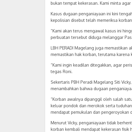
bukan tempat kekerasan. Kami minta agar p
Kasus dugaan penganiayaan ini kini tenga
kepolisian disebut telah memeriksa korba
“Kami akan terus mengawal kasus ini hingg
perbuatan tersebut diduga melanggar Pas
LBH PERADI Magelang juga memastikan ak
memastikan hak korban, terutama karena 
“Kami ingin keadilan ditegakkan, agar peris
tegas Roni.
Sekertaris PBH Peradi Magelang Siti Vick
menambahkan bahwa dugaan penganiayaan 
“Korban awalnya dipanggil oleh salah satu
keluar pondok dan merokok serta tuduhan p
mendapat pemukulan dan pengeroyokan di l
Menurut Vicky, penganiayaan tidak berhenti
korban kembali mendapat kekerasan fisik 