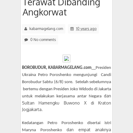
Terawat Dibanding
Angkorwat
kabarmagelang.com
10 years ago
0 No comments
BOROBUDUR, KABARMAGELANG.com
__Presiden
Ukraina Petro Poroshenko mengunjungi Candi
Borobudur Sabtu (6/8) sore. Setelah sebelumnya
bertemu dengan Presiden Joko Widodo di Jakarta
dan
untuk melakukan kerjasama antar Negara
Sultan Hamengku Buwono X di Kraton
Jogjakarta.
Kedatangan Petro Poroshenko disertai istri
dan empat anaknya
Maryna Poroshenko