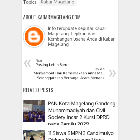
Topics:
Kabar Magelang
ABOUT KABARMAGELANG.COM
Info terupdate seputar Kabar
Magelang. Lejitkan dan
Kembangan usaha Anda di Kabar
Magelang
«
Next
»
Posting Lebih Baru
Previous
Menyambut Hari Kemerdekaan Artos Mall
Selenggarakan Berbagai Acara Menarik
RELATED POSTS
PAN Kota Magelang Gandeng
Muhammadiyah dan Civil
Society Incar 2 Kursi DPRD
pada Pemilu 2029
11 Siswa SMPN 3 Candimulyo
Diduga Keracunan Menu