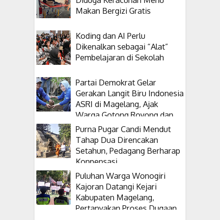
Makan Bergizi Gratis
Koding dan AI Perlu
Dikenalkan sebagai “Alat”
Pembelajaran di Sekolah
Partai Demokrat Gelar
Gerakan Langit Biru Indonesia
ASRI di Magelang, Ajak
Warga Gotong Royong dan
Tanam Pohon
Purna Pugar Candi Mendut
Tahap Dua Direncakan
Setahun, Pedagang Berharap
Konpensasi
Puluhan Warga Wonogiri
Kajoran Datangi Kejari
Kabupaten Magelang,
Pertanyakan Proses Dugaan
Korupsi Kepala Desanya