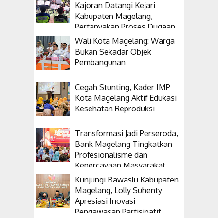
Kajoran Datangi Kejari
Kabupaten Magelang,
Pertanyakan Proses Dugaan
Korupsi Kepala Desanya
Wali Kota Magelang: Warga
Bukan Sekadar Objek
Pembangunan
Cegah Stunting, Kader IMP
Kota Magelang Aktif Edukasi
Kesehatan Reproduksi
Transformasi Jadi Perseroda,
Bank Magelang Tingkatkan
Profesionalisme dan
Kepercayaan Masyarakat
Kunjungi Bawaslu Kabupaten
Magelang, Lolly Suhenty
Apresiasi Inovasi
Pengawasan Partisipatif