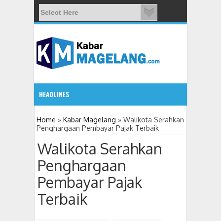
HEADLINES
09:08 AM
Home
»
Kabar Magelang
»
Walikota Serahkan
Penghargaan Pembayar Pajak Terbaik
Wali Kota Magelang: Warga Bukan Sekadar Objek Pemb
Walikota Serahkan
Penghargaan
Pembayar Pajak
Terbaik