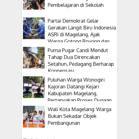
Pembelajaran di Sekolah
Partai Demokrat Gelar
Gerakan Langit Biru Indonesia
ASRI di Magelang, Ajak
Warga Gotong Royong dan
Tanam Pohon
Purna Pugar Candi Mendut
Tahap Dua Direncakan
Setahun, Pedagang Berharap
Konpensasi
Puluhan Warga Wonogiri
Kajoran Datangi Kejari
Kabupaten Magelang,
Pertanyakan Proses Dugaan
Korupsi Kepala Desanya
Wali Kota Magelang: Warga
Bukan Sekadar Objek
Pembangunan