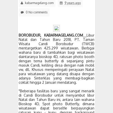
kabarmagelang.com
9 years ago
0 No comments
BOROBUDUR, KABARMAGELANG.COM
__Libur
Natal dan Tahun Baru 2018, PT. Taman
Wisata Candi Borobudur (TWCB)
mentargetkan 425.299 wisatawan. Berbgai
wahana baru di tambahkan bagi wisatawan
daintaranya bioskop 4D, ratusan photo booth
dengan tema butterfly di sepanjang pintu
masuk Candi, keliling desa dengan naik mobil
vw, dll. Khusus memperingati perayaan Natal
para wisatawan yang datang disapa dengan
adanya Sinterklas yang membagi-bagikan
coklat hingga 2 Januari mendatang.
"Beberapa fasilitas baru yang sangat menarik
di Candi Borobudur untuk menyambut libur
Natal dan Tahun Baru ini, antara lain wahana
Bioskop 4D, Spot photo Butterfly, dimana
wisatawan dapat berselfie berpayungkan
ratusan kupu - kupu, dengan background