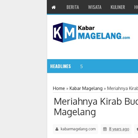
BERITA
WISATA
KULINER
H
HEADLINES
11 Siswa SMPN 3
5:32 PM
Home
»
Kabar Magelang
»
Meriahnya Kira
Meriahnya Kirab Bud
Magelang
kabarmagelang.com
8 years ago