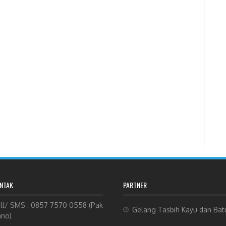
NTAK
PARTNER
ll/ SMS : 0857 7570 0558 (Pak
Gelang Tasbih Kayu dan Bat
no)