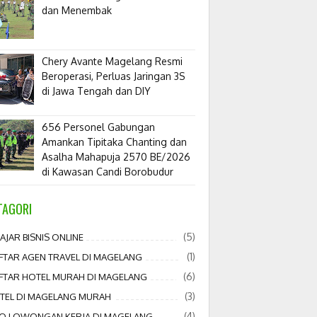
dan Menembak
​Chery Avante Magelang Resmi
Beroperasi, Perluas Jaringan 3S
di Jawa Tengah dan DIY
656 Personel Gabungan
Amankan Tipitaka Chanting dan
Asalha Mahapuja 2570 BE/2026
di Kawasan Candi Borobudur
TAGORI
(5)
AJAR BISNIS ONLINE
(1)
FTAR AGEN TRAVEL DI MAGELANG
(6)
FTAR HOTEL MURAH DI MAGELANG
(3)
TEL DI MAGELANG MURAH
(4)
FO LOWONGAN KERJA DI MAGELANG