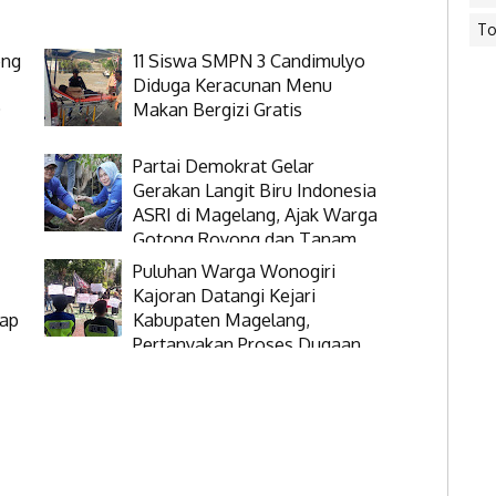
To
eng
11 Siswa SMPN 3 Candimulyo
Diduga Keracunan Menu
D
Makan Bergizi Gratis
Partai Demokrat Gelar
Gerakan Langit Biru Indonesia
ASRI di Magelang, Ajak Warga
Gotong Royong dan Tanam
Pohon
Puluhan Warga Wonogiri
Kajoran Datangi Kejari
rap
Kabupaten Magelang,
Pertanyakan Proses Dugaan
Korupsi Kepala Desanya