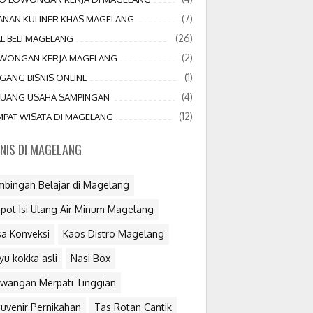
(7)
JANAN KULINER KHAS MAGELANG
(26)
AL BELI MAGELANG
(2)
WONGAN KERJA MAGELANG
(1)
GANG BISNIS ONLINE
(4)
LUANG USAHA SAMPINGAN
(12)
MPAT WISATA DI MAGELANG
SNIS DI MAGELANG
mbingan Belajar di Magelang
pot Isi Ulang Air Minum Magelang
sa Konveksi
Kaos Distro Magelang
yu kokka asli
Nasi Box
wangan Merpati Tinggian
uvenir Pernikahan
Tas Rotan Cantik