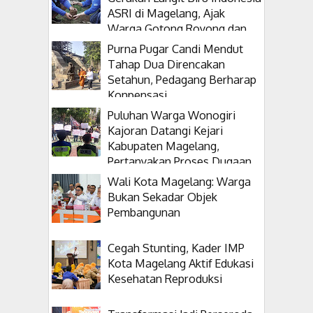
ASRI di Magelang, Ajak
Warga Gotong Royong dan
Tanam Pohon
Purna Pugar Candi Mendut
Tahap Dua Direncakan
Setahun, Pedagang Berharap
Konpensasi
Puluhan Warga Wonogiri
Kajoran Datangi Kejari
Kabupaten Magelang,
Pertanyakan Proses Dugaan
Korupsi Kepala Desanya
Wali Kota Magelang: Warga
Bukan Sekadar Objek
Pembangunan
Cegah Stunting, Kader IMP
Kota Magelang Aktif Edukasi
Kesehatan Reproduksi