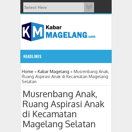
HEADLINES
5:23 PM
Home
»
Kabar Magelang
»
Musrenbang Anak,
Ruang Aspirasi Anak di Kecamatan Magelang
Selatan
Puluhan Warga Wonogiri Kajoran Datangi Kejari Kabupate
Musrenbang Anak,
Ruang Aspirasi Anak
di Kecamatan
Magelang Selatan