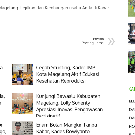
 Magelang. Lejitkan dan Kembangan usaha Anda di Kabar
»
Previous
Posting Lama
ga
Cegah Stunting, Kader IMP
Kota Magelang Aktif Edukasi
Kesehatan Reproduksi
KA
da,
Kunjungi Bawaslu Kabupaten
BEL
n
Magelang, Lolly Suhenty
Apresiasi Inovasi Pengawasan
DA
Partisipatif
DA
ur
Enam Bulan Mangkir Tanpa
HO
go,
Kabar, Kades Rowiyanto
IN