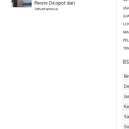
Resmi Dicopot dari
JA
Jabatannya
JU
LO
MA
PE
TE
BI
Bi
De
Ja
Ka
Sa
So