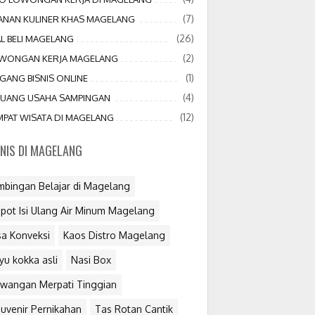
(7)
JANAN KULINER KHAS MAGELANG
(26)
AL BELI MAGELANG
(2)
WONGAN KERJA MAGELANG
(1)
GANG BISNIS ONLINE
(4)
LUANG USAHA SAMPINGAN
(12)
MPAT WISATA DI MAGELANG
SNIS DI MAGELANG
mbingan Belajar di Magelang
pot Isi Ulang Air Minum Magelang
sa Konveksi
Kaos Distro Magelang
yu kokka asli
Nasi Box
wangan Merpati Tinggian
uvenir Pernikahan
Tas Rotan Cantik