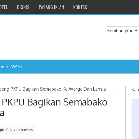
OTEL
BISNIS
PASANG IKLAN
KONTAK
Kembangkan Bis
ader IMP Kota Magelang Aktif Ed
ndeng PKPU Bagikan Semabako Ke Warga Dan Lansia
Kam
g PKPU Bagikan Semabako
a
0 No comments