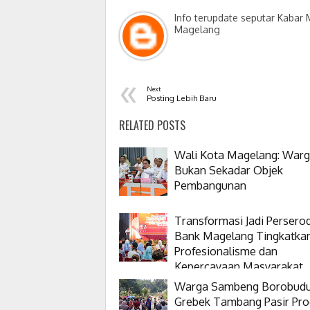
Info terupdate seputar Kabar
Magelang
«
Next
Posting Lebih Baru
RELATED POSTS
Wali Kota Magelang: War
Bukan Sekadar Objek
Pembangunan
Transformasi Jadi Persero
Bank Magelang Tingkatka
Profesionalisme dan
Kepercayaan Masyarakat
Warga Sambeng Borobud
Grebek Tambang Pasir Pro