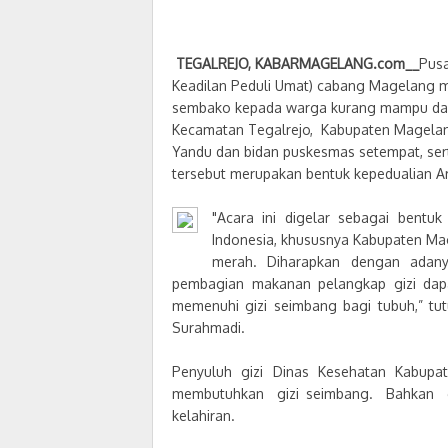
TEGALREJO, KABARMAGELANG.com__
Pusa
Keadilan Peduli Umat) cabang Magelang m
sembako kepada warga kurang mampu dan 
Kecamatan Tegalrejo,
Kabupaten Magelang
Yandu dan bidan puskesmas setempat, ser
tersebut merupakan bentuk kepedualian Ar
"Acara ini digelar sebagai bentu
Indonesia, khususnya Kabupaten Ma
merah. Diharapkan dengan adany
pembagian makanan pelangkap gizi da
memenuhi gizi seimbang bagi tubuh,” t
Surahmadi.
Penyuluh gizi Dinas Kesehatan Kabupa
membutuhkan gizi seimbang. Bahkan gi
kelahiran.