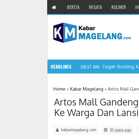
BERITA
WISATA
KULINER
H
HEADLINES
Cegah Stunting, K
08:37 AM
Home
»
Kabar Magelang
»
Artos Mall Ga
Artos Mall Ganden
Ke Warga Dan Lansi
kabarmagelang.com
10 years ago